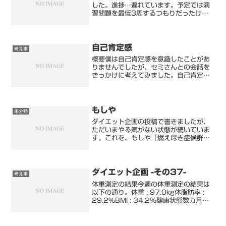
した。進捗…遅れています。予定では演
習問題を最低3周するつもりだったけ
ど、4カテゴリ中まだ1カテゴリの2週目
です。やばいです。急がねば…進捗が遅
れた一番の理由はモチベが上がらなかっ
たことですが、理由わかり...
自己肯定感
考え事
概要僕は自己肯定感を意識したことがあ
りませんでしたが、セミさんとの会話を
きっかけに考えてみました。自己肯定感
は今の自分をそのまま受け入れること(肯
定する）だと思います。僕は24歳ごろ、
育ててくれた祖母が他界したのをきっか
けに、自分の生きる意...
もしや
未分類
ダイエット企画の投稿で書きましたが、
ただいまやる気がない状態が続いていま
す。これを、もしや「燃え尽き症候群」
とでもいうのでしょうか。たしかに振り
返るとここ3年間受験した資格は20個く
らいです。試験が終わったら次の試験の
勉強をはじめるような毎...
ダイエット企画 -その37-
考え事
体重測定の結果今週の体重測定の結果は
以下の通り。体重 : 97.0kg体脂肪率 :
29.2%BMI : 34.2%健康状態数カ月前
から、健康面で不安を抱えております。
右目の視界に異常を感じており、眼科に
受診したいのですが…なかなかめんどく...