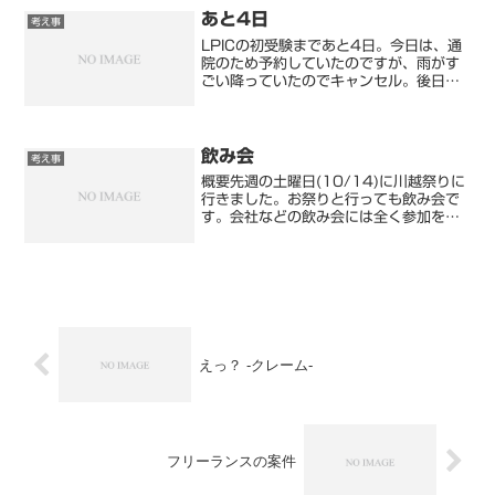
あと4日
考え事
LPICの初受験まであと4日。今日は、通
院のため予約していたのですが、雨がす
ごい降っていたのでキャンセル。後日に
予約しました。昨年末頃に心臓周辺に違
和感があり、張るような圧迫感があった
ので当時病院で診察を受けました。診察
を受けた時に、いろい...
飲み会
考え事
概要先週の土曜日(10/14)に川越祭りに
行きました。お祭りと行っても飲み会で
す。会社などの飲み会には全く参加をし
なくなってからも、この飲み会にだけは
参加してきました。この飲み会は、半導
体の研究所にいた頃の仲間です。飲み会
の特徴として、テレ...
えっ？ -クレーム-
フリーランスの案件