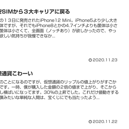
安SIMから３大キャリアに戻る
の１３日に発売されたiPhone12 Mini。iPhone5より少し大き
体ですが、それでもiPhone8とかの4.7インチよりも筐体は小さ
筐体は小さくて、全画面（ノッチあり）が欲しかったので、やっ
欲しい気持ちが我慢できなか...
2020.11.23
想通貨こわーい
のことになるのですが、仮想通貨のリップルの値上がりがすごか
です。一時、僕が購入した金額の２倍の値まで上がり、そこから
し横ばいになってます。30%の上昇でした。これだけ値動きする
僕みたいな単純な人間は、宝くじにでも当たったよう...
2020.11.22