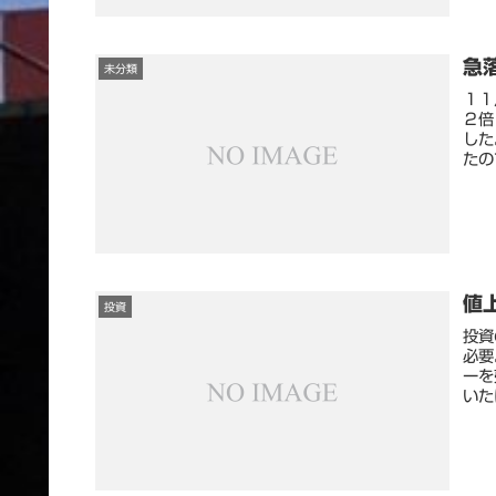
急
未分類
１１
２倍
した
たの
値
投資
投資
必要
ーを
いた