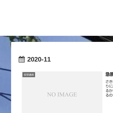
2020-11
急
仮想通貨
さき
りに
るか
るの