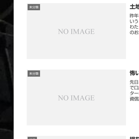
土
未分類
昨年
いう
わた
のお
怖
未分類
先日
で口
ター
資信