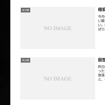
格
未分類
今月
い筐
い。
ぱり
仮
未分類
昨日
った
急落
と、