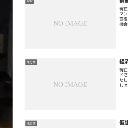
損
投資
現在
マン
直後
機会
経
未分類
現在
ドで
たし
しは
仮
未分類