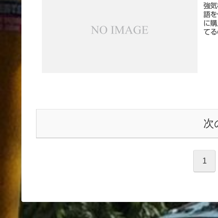
強気
語を
に購
てる
次
1