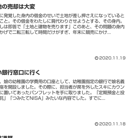
地の売却は大変
に発覚した身内の借金のせいで土地が差し押さえになっていると
こと。その借金をわたしに肩代わりさせようとする、その身内。
しは即答で「土地と建物を売ります」このあと、その問題の身内
かげで二転三転して時間だけがすぎ、年末に競売にかけ...
2020.11.19
い銀行窓口に行く
、娘の幼稚園の学費用の口座として、幼稚園指定の銀行で娘名義
座を開設しました。その際に、担当者が席を外したスキにカウン
に置いてあったパンフレットを手に取りました。「定期預金と投
託」「つみたてNISA」みたいな内容でした。すでに...
2020.11.18