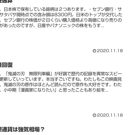
益通算
、日本株で保有している銘柄は２つあります。・セブン銀行・サ
サタバサ現時点での含み損は8300円。日米のトップが交代した
、セブン銀行の株価が２日くらい購入価格より高値になり売りの
があったのですが、日産やパナソニックの株をもうす...
2020.11.18
済回復
、「鬼滅の刃 無限列車編」が好調で歴代の記録を異常なスピー
更新していっています。本当すごいですね。わたしもこの映画見
、鬼滅の刃の原作はほとんど読んだので原作も大好きです。わた
、小中期「漫画家になりたい」と思ったこともあり絵を...
2020.11.18
想通貨は強気相場？