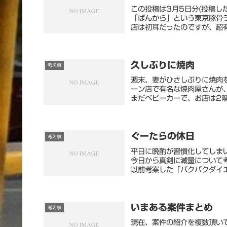
この投稿は3月5日分(投稿し
「ばんから」という東京豚骨
店は初耳だったのですが、超有
久しぶりに焼肉
考え事
週末、妻がひさしぶりに焼肉
ーン店で有名な焼肉屋さんが
まだベビーカーで、お店は2階
ぐーたらの休日
考え事
平日に晩酌が習慣化してしま
今日から真剣に減量について
以前考案した「バクバクダイエ
いまある案件まとめ
考え事
現在、案件の紹介を複数頂い