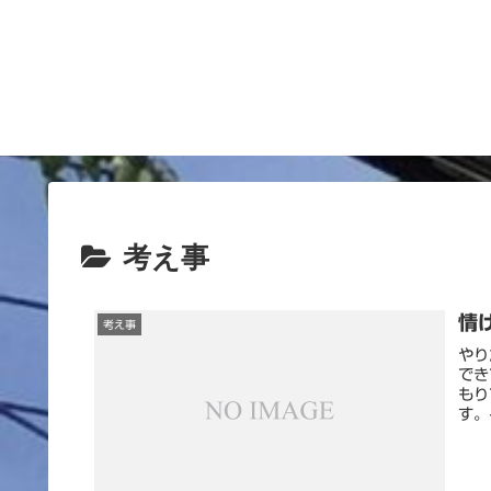
考え事
情
考え事
やり
でき
もり
す。