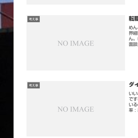
転
考え事
めん
界経
ん。
面談
ダ
考え事
いい
です
いる
率 :