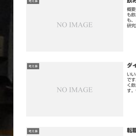
飲
考え事
概要
も飲
も、
研究
ダ
考え事
いい
です
く飲
す。
転
考え事