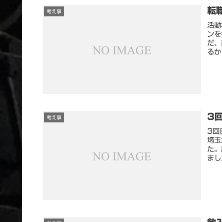
転
考え事
活動
ンを
だ、
るか
3
考え事
3回
埼玉
た。
まし