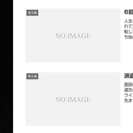
6
考え事
人生
れて
転し
ち始
派
考え事
面談
遣先
ライ
先ま