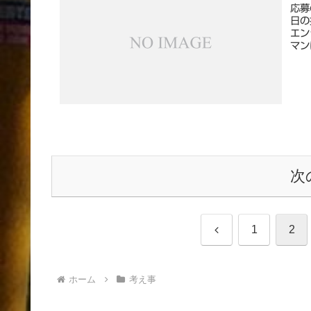
応募
日の
エン
マン
次
前
1
2
へ
ホーム
考え事