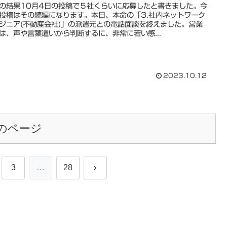
の結果10月4日の投稿で５社くらいに応募したと書きました。今
投稿はその続編になります。本日、本命の「3.社内ネットワーク
ジニア(不動産会社)」の派遣元との電話面談を終えました。営業
は、声や言葉遣いから判断するに、非常に若い感...
2023.10.12
のページ
次
3
…
28
へ