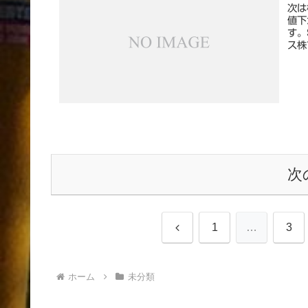
次は
値下
す。
ス株
次
前
1
…
3
へ
ホーム
未分類