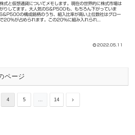
株式と仮想通貨についてメモします。現在の世界的に株式市場は
がりしてます。大人気のS&P500も、もちろん下がっていま
S&P500の構成銘柄のうち、組入比率が高い上位数社はグロー
で20%が占められます。この20%に組み入れられ...
2022.05.11
のページ
次
4
5
…
14
へ