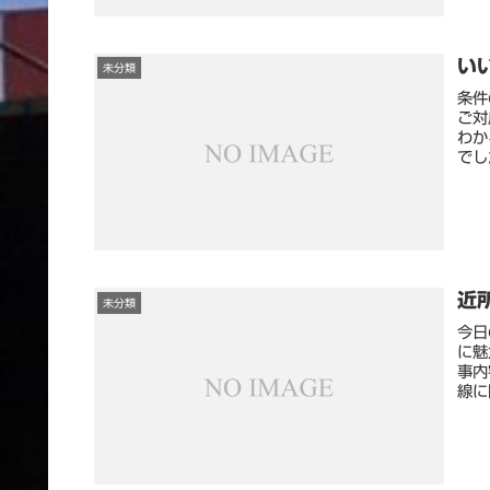
い
未分類
条件
ご対
わか
でし
近
未分類
今日
に魅
事内
線に