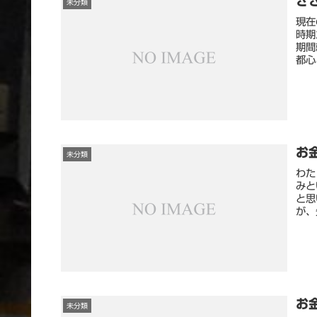
さ
未分類
現在
時期
期間
都心
お
未分類
わた
みと
と思
が、
お
未分類