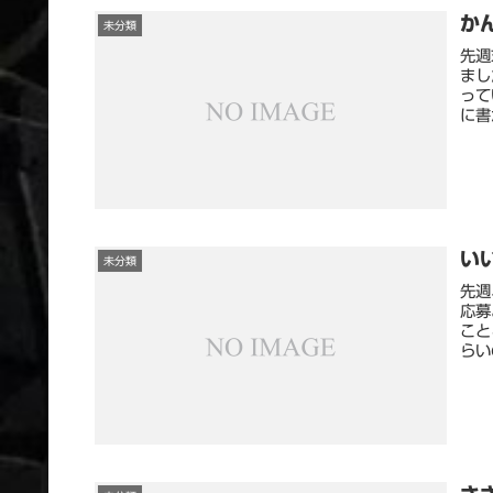
か
未分類
先週
まし
って
に書
い
未分類
先週
応募
こと
らい