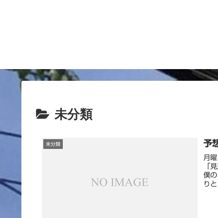
未分類
予
未分類
月曜
「見
僕の
りと