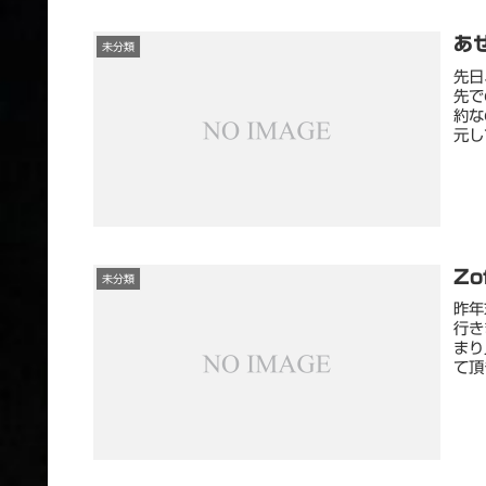
あ
未分類
先日
先で
約な
元し
Zo
未分類
昨年
行き
まり
て頂