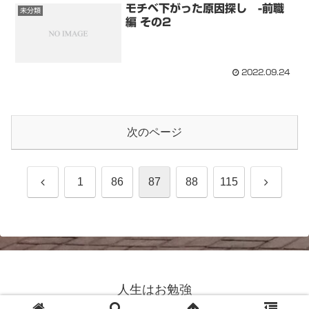
モチベ下がった原因探し -前職
未分類
編 その2
2022.09.24
次のページ
前
次
1
86
87
88
115
へ
へ
人生はお勉強