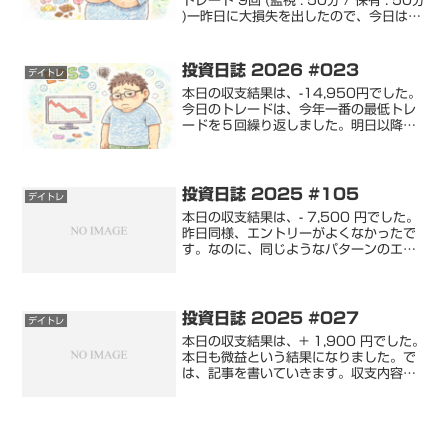
トレード 9回 (監視 : 50分 / 保有 : 50分
)一昨日に大損失を出したので、今日は慎
重にエントリーしようと思っていまし
た。寄り付き前から先物は、大幅な下落
を見せていたので、「下げスタートだ...
投資日誌 2026 #023
デイトレ
本日の収支結果は、-14,950円でした。
今日のトレードは、今年一番の最低トレ
ードを５回繰り返しました。明日以降、
同じようにルール違反をしたら、即時引
退します。今月から、罰則を緩和した
ら、すぐにルールを破る僕がいます。ル
ールを守れないなら、...
投資日誌 2025 #105
デイトレ
本日の収支結果は、- 7,500 円でした。
昨日同様、エントリーがよくなかったで
す。なのに、同じようなパターンのエン
トリーを繰り返し、結果、損切が増えま
した。まったく懲りない人間の自分に、
自分のことながら呆れます。 利益 :
3,200 円...
投資日誌 2025 #027
デイトレ
本日の収支結果は、+ 1,900 円でした。
本日も微益という結果になりました。で
は、記事を書いていきます。収支内容＆
取引履歴本日は松井証券のみのトレード
です。チャート#5803 : フジクラ : 買い
で損切#7013 : IHI : 買いで...