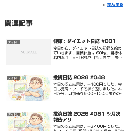
まんまる
関連記事
健康 : ダイエット日誌 #001
デイトレ
今日から、ダイエット日誌の記録を始め
ていきます。目標体重は 60kg、目標体
脂肪率は 15~16%を目指します。また
現在低下している心肺機能も、健康水準
の 38%~以上を目指します。１年半以内
に、目標を達成できるよう頑張っていき
ます。では、...
投資日誌 2026 #048
デイトレ
本日の収支結果は、+400円でした。今
日も臆病トレードを繰り返しました。本
日から、以前通り9:00~10:00までのみ
取引することにします。というわけで、
本日の時給は400円。税を引くと約360
円です。うん。最低賃金の1/4の利益な
ら、素直...
投資日誌 2026 #081 ※月次
デイトレ
報告アリ
本日の収支結果は、+6,400円でした。