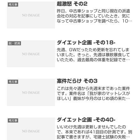
と、現地まで行き記名押印...
超激怒 その2
考え事
昨日、中古車ショップと同じ現在の派遣
会社の対応を記事にしていたとき、気に
なって中古車ショップを調べたら、10年
くらい前に倒産していました。すごい大
きなグループだったので、そのフランチ
ャイズのとある1店がよくないと思って
いたけど…グループ全体...
ダイエット企画 -その18-
脱・肥満
先週、GWだったため更新を忘れてしま
いました。きっと、先週は暴飲暴食して
いたため、過去最高の体重を記録できた
思うだけに…残念です。今日の測定結果
は以下の通り。体重 : 93.4kg体脂肪 :
28.2%BMI : 32.9%体重は誤差程度に...
案件だらけ その3
考え事
これは先々週から先週末まであった案件
です。案件名は「我が家のマットレスが
ほしい」義妹が今月のはじめ頃の来た
際、うちにある使用していないマットレ
スが気に入ったらしく欲しいというの
で、いいよといったのだけど…「電車で
持って帰ります」と義妹はいい...
ダイエット企画 -その40-
考え事
いいわけ先週は更新しませんでしたの
で、本来であれば41回目の計測です。別
記事で書きますが、宅建士試験の失敗に