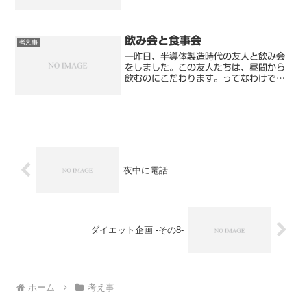
古い職場の人間と行く飲み会を機に、生
活改善をしようと思っています。けっこ
う本気です。今週の測定結果体重 :
97.2kg体脂肪率 :...
飲み会と食事会
考え事
一昨日、半導体製造時代の友人と飲み会
をしました。この友人たちは、昼間から
飲むのにこだわります。ってなわけで、
この友人たちの飲みメンバーのチーム名
を「昼飲み隊」と命名しました。Lineの
グループ名で使っていたのですが、メン
バーの複数人のスマホ...
夜中に電話
ダイエット企画 -その8-
ホーム
考え事