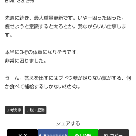
BMI: 33.2%
先週に続き、最大重量更新です。いやー困った困った。
痩せようと意識すると太るとか。我ながらいい仕事しま
す。
本当に3桁の体重になりそうです。
非常に困りました。
うーん。答えを出すにはブドウ糖が足りない気がする、何
か食べて補給するしかないのかな。
考え事
脱・肥満
シェアする
X
Facebook
LINE
コピー