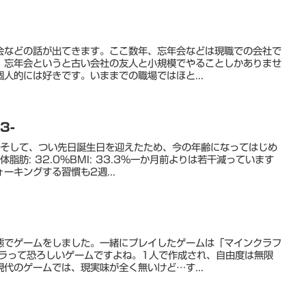
会などの話が出てきます。ここ数年、忘年会などは現職での会社で
、忘年会というと古い会社の友人と小規模でやることしかありませ
人的には好きです。いままでの職場ではほと...
3-
。そして、つい先日誕生日を迎えたため、今の年齢になってはじめ
g体脂肪: 32.0%BMI: 33.3%一か月前よりは若干減っています
ーキングする習慣も2週...
態でゲームをしました。一緒にプレイしたゲームは「マインクラフ
クラって恐ろしいゲームですよね。1人で作成され、自由度は無限
代のゲームでは、現実味が全く無いけど…す...