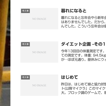
暮れになると
考え事
暮れになると忘年会やら新年
はありませんでした。だから
んでした。こういう忘年会は個
ダイエット企画 -その1
考え事
今年13回目の体重測定です
ての測定です。体重: 94.5k
が…ほぼ元通り。昼休みにウォ
はじめて
考え事
昨日は、はじめて娘と協力状
ト(以降マイクラ」このマイ
大。ブロック調のゲームで、現