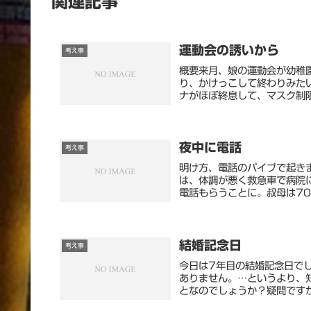
関連記事
運動会の誘いから
考え事
概要来月、娘の運動会が幼稚
り、かけっこして終わりみた
ナがほぼ終息して、マスク制限
夜中に電話
考え事
明け方、電話のバイブで起き
は、体調が悪く救急車で病院
電話もらうことに。叔母は70
結婚記念日
考え事
今日は7年目の結婚記念日でし
ありません。…というより、
となのでしょうか？疑問ですが