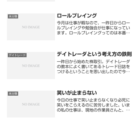
のうち、組入比率が高い上位数社はグロ
ース株で20%が占められます。この
20%に組み入れられ...
ロールプレイング
未分類
今月は仕事が暇なので、一昨日からロー
ルプレイングや勉強会が仕事になってい
ます。ロールプレイングってのは本番を
想定した練習ということは知っているの
ですが、実際行ったのは初めてです。本
番になってみないとわからないし、演技
でやるようなものに効果あ...
デイトレーダという考え方の鉄則
デイトレード
一昨日から始めた株取引。デイトレーダ
の教本によく書いてあるトレード日誌を
つけるということを思い出したので今日
からトレードの内容と心境を書いていき
ます。昨日まで保有していた株は 日産自
動車 スカラ日産自動車の株価は一昨日と
昨日で２０円あがりま...
笑いが止まらない
未分類
今日の仕事で笑い止まらなくなり必死に
笑いをこらえるのに苦労しました。いま
の私の仕事は、現地の作業員さんと、遠
隔地でのリモート操作を電話を使いコミ
ュニケーションをとりながら行う仕事を
しています。この作業は、電話をする確
認者と、実際に操作を行う...