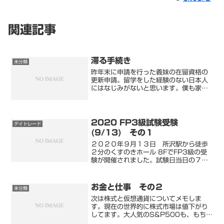
関連記事
滞る手続き
未分類
昨年末に申請を行った義妹の在留資格の
更新申請。留学をした経験のない日本人
にはなじみがないと思います。僕も家族
の申請をするまでは経験がなく、入国管
理局といえど日本の行政機関だから、手
続きは勝手を知っている日本人には簡単
だと思ってました。…これ...
2020 FP3級試験受験
デイトレード
(9/13) その１
２０２０年９月１３日 所沢駅から徒歩
２分のくすのきホール 8FでFP3級の受
験が開催されました。試験日当日の７時
半まで仕事をしてから、職場から受験会
場へ向かいました。はじめて行くところ
なので、ナビだよりでも多少迷うかな？
お金と仕事 その２
未分類
と思ったのですが、予...
次は株式と仮想通貨についてメモしま
す。現在の世界的に株式市場は値下がり
してます。大人気のS&P500も、もちろ
ん下がっています。S&P500の構成銘柄