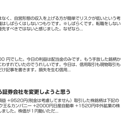
はなく、自営形態の収入を上げる方が簡単でリスクが低いという考
職はしばらくはしないつもりです。※しばらくです。転職をしない
優先すべきではないと感じました。なぜなら...
,300 円でした。今日の利益は配当金のみです。もう手放した銘柄か
にわすれていたのでうれしいです。今日は、信用取引も現物取引も
け記事を書きます。損失を生む信用...
る証券会社を変更しようと思う
益 +9520円(税金は考慮してません）取引した株銘柄は下記の
ク王＆カンパニー +2000円日産自動車 +1520円中外鉱業の株
ました。株価が１円動いただ...