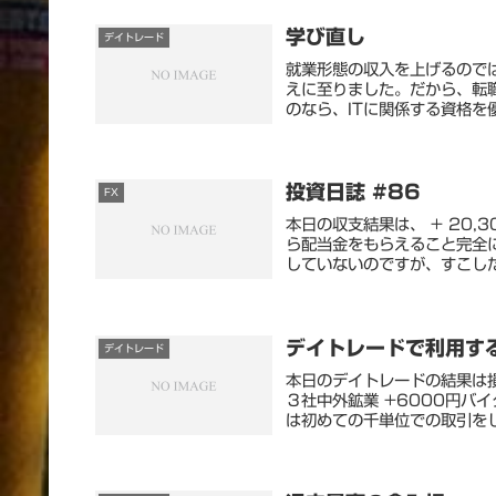
学び直し
デイトレード
就業形態の収入を上げるので
えに至りました。だから、転
のなら、ITに関係する資格を
投資日誌 #86
FX
本日の収支結果は、 + 20
ら配当金をもらえること完全
していないのですが、すこしだ
デイトレードで利用す
デイトレード
本日のデイトレードの結果は損
３社中外鉱業 +6000円バイ
は初めての千単位での取引をし