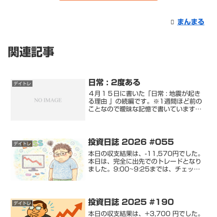
まんまる
関連記事
日常 : 2度ある
デイトレ
４月１５日に書いた「日常 : 地震が起き
る理由 」の続編です。※1週間ほど前の
ことなので曖昧な記憶で書いています。
インターホンが鳴った後、ドアを開ける
と、こないだの宗教家２名がいました。
この時、僕はデイトレでポジションを持
っていましたので、...
投資日誌 2026 #055
デイトレ
本日の収支結果は、-11,570円でした。
本日は、完全に出先でのトレードとなり
ました。9:00~9:25までは、チェック
アウトするために支度しながらのトレー
ド。…成績が伴っていないのに、生意気
なながらトレードをしたツケか、20分足
らずで、3...
投資日誌 2025 #190
デイトレ
本日の収支結果は、+3,700 円でした。