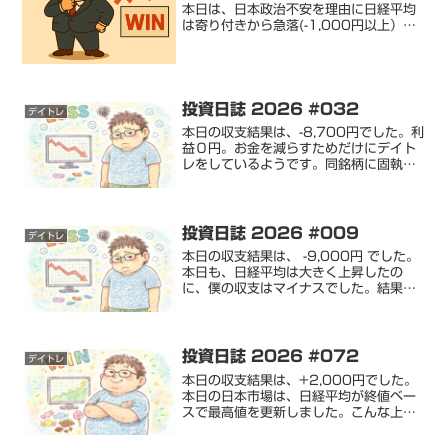
本日は、日本政治不安を理由に日経平均
は寄り付きから急落(-1,000円以上）す
ると、思っていたのですが、寄付き時点
では、そこまで下げませんでした。週末
に米中問題も少し緩和されたようで、昨
晩のニューヨ...
投資日誌 2026 #032
デイトレ
本日の収支結果は、-8,700円でした。利
益０円。お金を減らすためだけにデイト
レをしているようです。同銘柄に固執し
てしまうバイアスを排除したいと改めて
今日思いました。まぁこんな日もありま
す。利益 : 0円損失 : -8,700円 勝率 : ...
投資日誌 2026 #009
デイトレ
本日の収支結果は、 -9,000円 でした。
本日も、日経平均は大きく上昇したの
に、僕の収支はマイナスでした。結果論
ですが、売る場面で買い。また、それを
繰り返したのが損失原因です。毎度のこ
とながら学習しない自分に呆れてしまい
ます。とはいえ、立...
投資日誌 2026 #072
デイトレ
本日の収支結果は、+2,000円でした。
本日の日本市場は、日経平均が終値ベー
スで最高値を更新しました。こんな上げ
相場では、大きな利益を出したいもので
すが、現実はきびしいです。利益 :