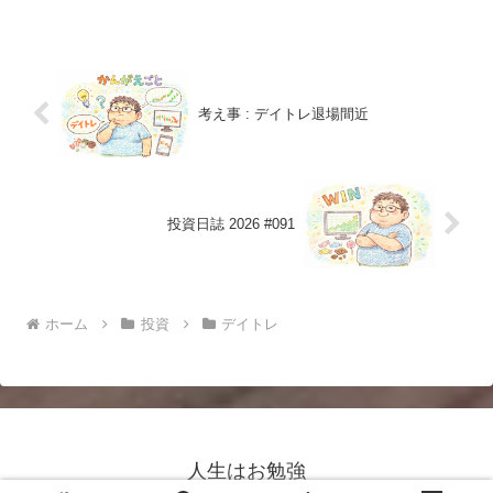
2,000円損失 : 0円 勝率 : 100%補足 :
...
考え事 : デイトレ退場間近
投資日誌 2026 #091
ホーム
投資
デイトレ
人生はお勉強