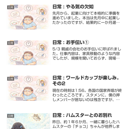
ンフォスティーラーというウィルスなど
が挙げられます。被...
日常 : やる気の欠如
日常
先月から、起業に向けて本格的に準備を
進めていました。本当は先月中に起業し
たかったのですが、結果的に一か月遅れ
ることになりました。原因のひとつは、
設立相談をした際に指摘された「実印登
録の不備」でした。あとから分かったの
ですが、実はそれほど関係...
日常 : お手伝い①
日常
5/3 親戚の会社のお手伝いに呼ばれまし
た。仕事内容は、家具移動のような内容
でしたが、規模を聞いておらず、現場に
ついてびっくりなお仕事でした。3階建
ての家具移動＆不用品の処分でした。規
模は、7人仕事。個人宅にしては大規模
です。…事前に、もっ...
日常 : ワールドカップが楽しみ。
日常
その2
現在の時刻は1:56。各国の国家斉唱が終
わったところです。スタメンに、僕の押
しメンバーが居ないのは残念ですが、そ
れだけ日本は選手層が厚いので仕方ない
です。今大会初のアウェイユニホームサ
ムライブルーの青ユニホームではなく、
日常 : ハムスターとのお別れ
日常
白ユニホームは新鮮で...
昨日、約１年６か月、一緒に暮らしたハ
ムスターの「チョコ」ちゃんが他界しま