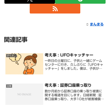
まんまる
関連記事
考え事 : UFOキャッチャー
デイトレ
一昨日の土曜日に、子供と一緒にゲーム
センターに行き、久しぶりに「UFOキャ
ッチャー」をしました。僕は、子供が
UFOキャッチャーをしたいなど言うまで
は、まったく興味がなかったゲームのひ
とつです。その後、僕は「デイトレ」を
初めて、この「UFOキ...
考え事 : 証券口座乗っ取り
日常
数か月前から証券口座の乗っ取り被害に
関する報道を目にします。日経新聞 : 証
券口座乗っ取り、大手10社が被害補償の
方針表明へ不正ログインで考えられる手
段としては、フィッシングメールや、イ