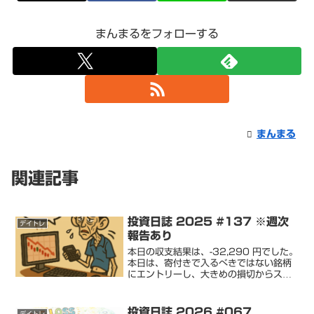
まんまるをフォローする
まんまる
関連記事
投資日誌 2025 #137 ※週次
デイトレ
報告あり
本日の収支結果は、-32,290 円でした。
本日は、寄付きで入るべきではない銘柄
にエントリーし、大きめの損切からスタ
ート。※-6,000円ほど。その後に、数週
間前に大きな損切をした銘柄を取引する
も、前回と同じかそれ以上の損失を出し
投資日誌 2026 #067
デイトレ