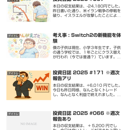
てしまいま...
本日の収支結果は、-24,180円でした。
昨日書いた通り、米イラン戦争の停戦を
破り、イスラエルが攻撃したことによ
り、ホルムズ海峡再封鎖懸念が高まり、
また原油価格が上昇してきました。昨日
の予想どおりなのに、自分の行動は予想
外です。世界情勢はど...
考え事 : Switch2の新機能を体
デイトレ
験
僕の子供は現在、小学３年生です。子供
の通う学校では、１年ごとにクラス替え
が行われ（今では普通？）ています。今
年度のクラス替えでは、親友と同じクラ
スになり子供が喜んでいました。そんな
中、進級後すぐに、２年生で同クラスだ
投資日誌 2025 #171 ※週次
デイトレ
った友達から、手紙をもら...
報告アリ
本日の収支結果は、+6,010 円でした。
今日も昨日同様、なんとなくトレード
し、なんとなく利益で終えれました。良
かった点は、寄り付きのトレード以外
は、スキャトラップ法を使ったことで
す。利益 : 6,010 円損失 : 0 円 勝率 :
投資日誌 2025 #066 ※週次
10...
デイトレ
報告あり
本日の収支結果は、 + 5,200 円でし