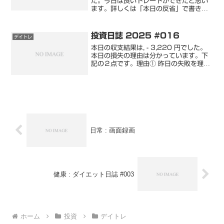
た。今日は良いトレードができたと思い
ます。詳しくは「本日の反省」で書きま
す。今日の相場も下落相場。昨日よりは
デイトレやりやすいと思いました。ま
た、日経平均が - 1,023.42 円でした
投資日誌 2025 #016
デイトレ
が、保有株...
本日の収支結果は, - 3,220 円でした。
本日の損失の理由は分かっています。下
記の２点です。理由① 昨日の失敗を理由
に損切幅を広げた理由② 損切り位置から
離れてからのエントリー詳しくは「本日
の反省」で書きます。損失を出しており
ますが、ト...
日常 : 画面録画
健康 : ダイエット日誌 #003
ホーム
投資
デイトレ