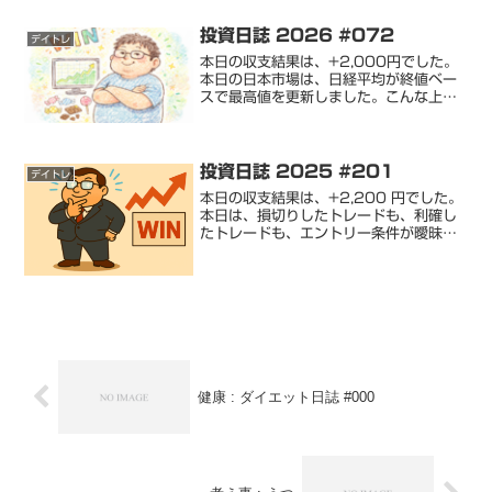
非常に高まっていることもあり、本日の
相場はどうなるか心...
投資日誌 2026 #072
デイトレ
本日の収支結果は、+2,000円でした。
本日の日本市場は、日経平均が終値ベー
スで最高値を更新しました。こんな上げ
相場では、大きな利益を出したいもので
すが、現実はきびしいです。利益 :
2,000円損失 : 0円 勝率 : 100%補足 :
...
投資日誌 2025 #201
デイトレ
本日の収支結果は、+2,200 円でした。
本日は、損切りしたトレードも、利確し
たトレードも、エントリー条件が曖昧で
した。結果、利益が出たのは、単なるラ
ッキーでした。利益 : 6,000 円損失 :
-3,800 円 勝率 : 40% 補足 ...
健康 : ダイエット日誌 #000