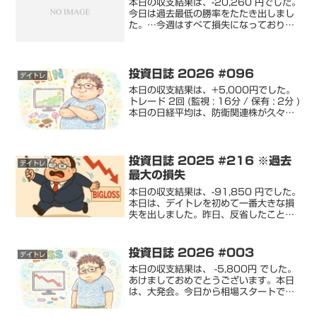
本日の収支結果は、-20,260 円でした。
今日は過去最低の勝率をたたき出しまし
た。…今週はすべて損失になっており、
日に日に損失額が膨らんでいている状態
です。もちろん、確率の問題で、損失が
続くこともあれば、利益が続くこともあ
ります。…わかっ...
投資日誌 2026 #096
デイトレ
本日の収支結果は、+5,000円でした。
トレード 2回 (監視 : 16分 / 保有 : 2分 )
本日の日経平均は、防衛関連株が久々に
強かったです。ここ数日上げていた半導
体関連銘柄は、上げているものもあれ
ば、下げているのもあるよくわからない...
投資日誌 2025 #216 ※過去
デイトレ
最大の損失
本日の収支結果は、-91,850 円でした。
本日は、デイトレを初めて一番大きな損
失を出しました。昨日、反省したことが
全く行えず、結果、大損失を出しまし
た。最大含み損は、20万を超えていまし
たが、損切ができないというひどい有
投資日誌 2026 #003
デイトレ
様。損切りは、損失...
本日の収支結果は、 -5,800円 でした。
あけましておめでとうございます。本日
は、大発会。今日から相場スタートで
す。年始早々に米国がベネズエラの大統
領夫妻を拘束するなど、地政学リスクが