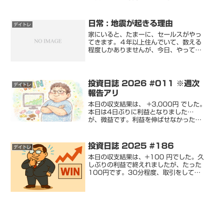
本日の日経平均の5分足チャート機能の
記事で、「逆指値ありきのトレードに戻
す」と言いましたが、本日も「逆指値を
日常 : 地震が起きる理由
デイトレ
行い完全裁量トレード」...
家にいると、たまーに、セールスがやっ
てきます。４年以上住んでいて、数える
程度しかありませんが、今日、やってき
ました。宗教のセールス勧誘するような
話は一切なかったのですが、宗教の考え
方をいろいろ聞きました。また、新聞と
チラシをもらいました。宗...
投資日誌 2026 #011 ※週次
デイトレ
報告アリ
本日の収支結果は、 +3,000円 でした。
本日は4日ぶりに利益となりました…
が、微益です。利益を伸ばせなかったの
は、いつもと逆で逆指値の引き上げを前
倒したのではなく、急騰についていけ
ず、逆指値の引き上げが遅れたのが原因
投資日誌 2025 #186
デイトレ
です。こういうときに...
本日の収支結果は、+100 円でした。久
しぶりの利益で終えれましたが、たった
100円です。30分程度、取引をして、
これは残念な結果です。ただし、きちん
と損切をできた点は良かったと思いま
す。焦らず、ゆっくりと検証を重視し、
良い結果につながるよ...