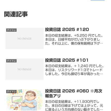
関連記事
投資日誌 2025 #120
デイトレ
本日の収支結果は、+5,250 円でした。
本日は、日経平均がだいぶ下がりまし
た。それ以上に、僕の保有銘柄は下げて
くれたので、含み損が一気に膨らみまし
た。信用取引では、前場でやめていれば
よかったものの、後場の寄付きで
「9501 : 東京電力H...
投資日誌 2025 #101
デイトレ
本日の収支結果は、+ 1,240 円でした。
本日は、リスクリワード1:3でトレード
しました。今日も損切り率が高かったの
で、エントリーポイントが間違っていた
思います。それと、本日は子供の運動会
を理由に、トレードを中抜けしたことも
あり、10時終...
投資日誌 2026 #060 ※月次
デイトレ
報告アリ
本日の収支結果は、+11,930円でし
た。本日の日経は下げては上がって、元
に戻るという方向感のない動きでした。