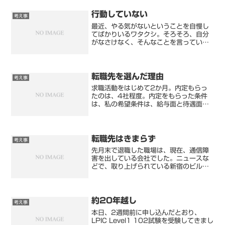
のお仕事です。数日耐えたけど、僕には
無理です。この手の非生産...
行動していない
考え事
最近、やる気がないということを自慢し
てばかりいるワタクシ。そろそろ、自分
がなさけなく、そんなことを言っている
時間もないことを認識してきておりま
す。本日は僕の最も苦手な「人前で話
す、スピーチ（リモート問わず)」ことに
ついて書きます。この苦手な...
転職先を選んだ理由
考え事
求職活動をはじめて2か月。内定もらっ
たのは、4社程度。内定をもらった条件
は、私の希望条件は、給与面と待遇面と
もに条件は悪いものだけでした。これが
現状の答えです。それなのに、少しでも
より良い条件を探しましたが…時間の無
駄です。これは宝くじを当...
転職先はきまらず
考え事
先月末で退職した職場は、現在、通信障
害を出している会社でした。ニュースな
どで、取り上げられている新宿のビルに
半年通いました。にしても、退職して一
日後に回線障害が発生するとは…こんな
ことなら延長すればよかったです。こん
な障害めったに起きないか...
約20年越し
考え事
本日、2週間前に申し込んだとおり、
LPIC Level1 102試験を受験してきまし