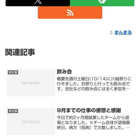
まんまる
関連記事
飲み会
考え事
概要先週の土曜日(10/14)に川越祭りに
行きました。お祭りと行っても飲み会で
す。会社などの飲み会には全く参加をし
なくなってからも、この飲み会にだけは
参加してきました。この飲み会は、半導
体の研究所にいた頃の仲間です。飲み会
の特徴として、テレ...
9月までの仕事の感想と感謝
考え事
今日で約2ヶ月間就業したチームから退
場となりました。※チーム自体が退場最
終日、病欠（仮病）で欠勤しました。仮
病の欠勤理由としましては、仕事が全く
なく出社から退勤まで席に座ってるだけ