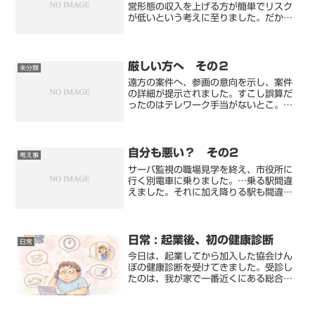
営形態の収入を上げる方が簡単でリスク
が低いという考えに至りました。だか
ら、転職はしばらくはしないつもりで
す。※しばらくです。転職をしないのな
ら、ITに関係する資格を優先すべきでは
ないと感じました。なぜなら...
厳しい方へ その２
未分類
遠方の案件へ、参画の意向を示し、案件
の詳細が提示されました。すこし誤算だ
ったのはテレワーク手当がないとこ。だ
から、電気代などは無償提供みたいで
す。もしくは時給に含まれていると言い
分なのでしょうか。とはいえ、想定内な
ので文句はありません。初回...
自分も悪い？ その2
考え事
サーバ監視の職場見学を終え、市役所に
行く別電車に乗りました。…乗る駅間違
えました。それに加え降りる駅も間違
え、徒歩で一駅超えの市役所行くこと
に。道中、娘の送迎バスの停留所の周り
が工事のため、道路の半分くらい掘り返
していることが発覚し、見過ご...
日常 : 起業後、初の健康診断
日常
今日は、起業してから加入した協会けん
ぽの健康診断を受けてきました。受診し
たのは、我が家で一番近くにある総合病
院です。妻も対象なので、二人で受診し
たことを記事にします。あいにくの雨今
日はあいにくの雨。子供と一緒に小学校