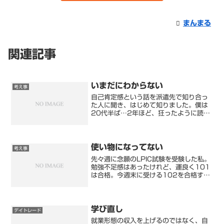
まんまる
関連記事
いまだにわからない
考え事
自己肯定感という話を派遣先で知り合っ
た人に聞き、はじめて知りました。僕は
20代半ば…2年ほど、狂ったように読書
をしてました。※彼女もいなくやること
がなかったので。よく読んでいた書籍の
ジャンルは、IT全般の技術書(といっても
図が多い、とっつき...
使い物になってない
考え事
先々週に念願のLPIC試験を受験した私。
勉強不足感はあったけれど、運良く101
は合格。今週末に受ける102を合格すれ
ば、夢見たLPIC Level1が手に入りま
す。試験日まで残すとこ3日しかありま
せんが、すこしでも合格に近づけるよう
に努力し...
学び直し
デイトレード
就業形態の収入を上げるのではなく、自