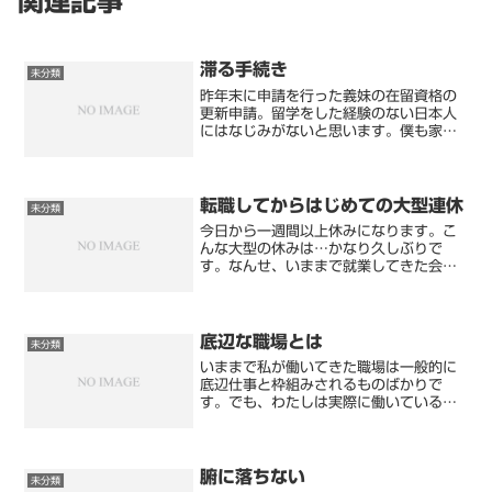
関連記事
滞る手続き
未分類
昨年末に申請を行った義妹の在留資格の
更新申請。留学をした経験のない日本人
にはなじみがないと思います。僕も家族
の申請をするまでは経験がなく、入国管
理局といえど日本の行政機関だから、手
続きは勝手を知っている日本人には簡単
だと思ってました。…これ...
転職してからはじめての大型連休
未分類
今日から一週間以上休みになります。こ
んな大型の休みは…かなり久しぶりで
す。なんせ、いままで就業してきた会社
のほとんどは、祝日や土日とは無縁のシ
フトせいだったので。義妹の働いている
静岡まで遊びにいこうと思ったのです
が、義妹の会社はホテルなので...
底辺な職場とは
未分類
いままで私が働いてきた職場は一般的に
底辺仕事と枠組みされるものばかりで
す。でも、わたしは実際に働いていると
きは「底辺」ということを意識したこと
はなく、楽しく仕事をしてきました。楽
しいといっても、職場の友人や仕事内容
についてそう思ったわけで、...
腑に落ちない
未分類