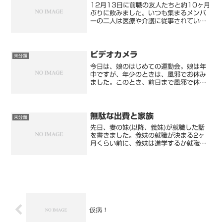
12月13日に前職の友人たちと約10ヶ月
ぶりに飲みました。いつも集まるメンバ
ーの二人は医療や介護に従事されている
方たちなので残念でしたが参加されませ
んでした。この友人たちとは「昼飲み
隊」とラインでグループ化してラインで
やり取りしています。都...
ビデオカメラ
未分類
今日は、娘のはじめての運動会。娘は年
中ですが、年少のときは、風邪でお休み
ました。このとき、前日まで風邪で休ん
でいる園児が多かったのに、当日風邪で
休んだのは娘だけでした。去年の運動会
は参加できなかったので、代わりにはじ
めての屋外の動物園とアミ...
無駄な出費と家族
未分類
先日、妻の妹(以降、義妹)が就職した話
を書きました。義妹の就職が決まる2ヶ
月くらい前に、義妹は進学するか就職で
悩んだ模様。妻と義妹で一生懸命、考え
ていたみたいですが、でた答えは。就職
の話は、専門学校の入学が決まってから
舞い込んだみたいですが...
仮病！