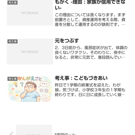
ど。(そのうち270件は...
もがく -理由 : 家族が信用できな
考え事
い-
この理由については長くなります。まず
前置きとして、資産運用を考える際、資
産を分散して運用するのが鉄則です。株
に不動産、金、仮想通貨など。僕個人で
は、株や投資信託で、国や通貨、セクタ
ー(業種)などで分散すれば十分だと思っ
元をつぶす
考え事
ています。なので、不動...
2，3日前から、風邪症状が出て、体調の
良くないワタクシ。そのわりに、夜中に
なると、非常に元気で、普段読んでいな
かった書籍を読み始めています。そんな
感じで、朝まで過ごし、始業時間にはい
つもギリギリ。テレワークになり、なん
ともぐーたらな生活をし...
考え事 : こどもづきあい
考え事
昨日で1学期の終業式を迎えた、わが
娘。気づけば、小学校３年生の１学期も
終わりです。日に日に成長していく娘の
姿を見れるのは、とても幸せです。…
が、その成長スピードが速いので、特に
言動や考え方などのスピードには驚きま
す。その成長で、今までは誤魔...
3週間切った