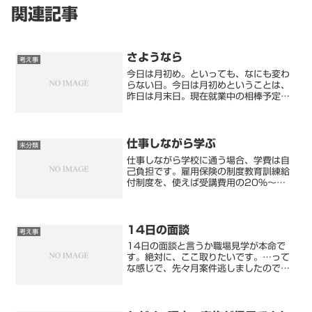
関連記事
さようなら
考え事
今日は月初め。といっても、なにも変わ
らない日。今日は月初めということは、
昨日は月末日。現在就業中の相棒予定だ
った、通信業界歴30年以上の方と、昨日
は最後の仕事でした。最後の仕事といっ
ても、特にいつもどおり。違ったのは、
この退職される通信業界...
仕事しながら学ぶ
未分類
仕事しながら学校に通う場合、学費は自
己負担です。雇用保険の制度教育訓練給
付制度を、使えば受講費用の20%～
50%まで給付金という形で支給されるよ
うです。この制度は、FPで学びました
が、利用したことはないので、詳しい内
容はしりませんので気にな...
14日の面談
考え事
14日の面談と言うか職場見学が本命で
す。絶対に、ここ取りたいです。…って
な感じで、先々月案件逃しましたので、
ちょっと緊張してます。理由を書きま
す。6月から私は、30社以上と面談をし
てきました。応募した案件は300社ほ