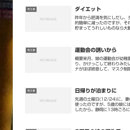
ダイエット
考え事
昨年から肥満を気にしだし、
的簡単に減ったのですが、そ
貯まってうれしいものなら大歓
運動会の誘いから
考え事
概要来月、娘の運動会が幼稚
り、かけっこして終わりみた
ナがほぼ終息して、マスク制限
日帰りが泊まりに
考え事
先週の土曜日(12/24)に
使ったのですが、5歳の娘に
したから。静岡に13時ごろに