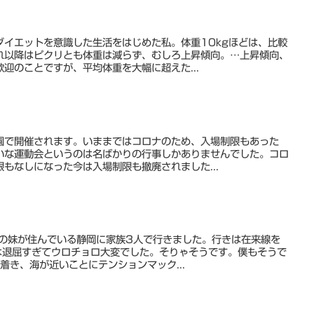
ダイエットを意識した生活をはじめた私。体重10kgほどは、比較
れ以降はピクリとも体重は減らず、むしろ上昇傾向。…上昇傾向、
迎のことですが、平均体重を大幅に超えた...
園で開催されます。いままではコロナのため、入場制限もあった
いな運動会というのは名ばかりの行事しかありませんでした。コロ
もなしになった今は入場制限も撤廃されました...
、妻の妹が住んでいる静岡に家族3人で行きました。行きは在来線を
は退屈すぎてウロチョロ大変でした。そりゃそうです。僕もそうで
着き、海が近いことにテンションマック...