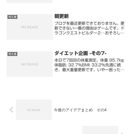
の派遣の会社のHPでは、会社概要に記載
の住所と、雇用契約書の住所が異なって
おり、さらには本社住所に会社が見つか
らない点(Google...
朝更新
考え事
ブログを最近更新できておりません。更
新できない一番の理由はゲームです。ド
ラゴンクエストビルダー２…おそろしい
ゲームです。そして、5歳の娘が購入し
た家庭用ゲーム機スイッチ。魅力的なゲ
ームがたくさんあり、ダウンロードで簡
単に購入できる点。おそろ...
ダイエット企画 -その7-
考え事
本日で7回目の体重測定。体重 95.7kg
体脂肪: 32.7%BMI: 33.2%先週に続
き、最大重量更新です。いやー困った困
った。痩せようと意識すると太るとか。
我ながらいい仕事します。本当に3桁の
体重になりそうです。非常に困りまし
た。うー...
今後のアイデアまとめ その4