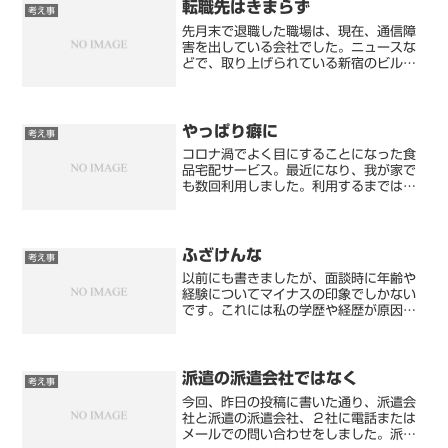
転職先はきまらず
考え事
先月末で退職した職場は、現在、通信障
害を出している会社でした。ニュースな
どで、取り上げられている新宿のビルに
半年通いました。にしても、退職して一
日後に回線障害が発生するとは…こんな
ことなら延長すればよかったです。こん
な障害めったに起きないか...
やっぱり癖に
考え事
コロナ渦でよく目にすることになった食
品宅配サービス。最近になり、我が家で
も数回利用しました。利用するまでは、
「手数料高い」と思っていたけど、利用
すると不思議ですよね。自分で買いに行
くと考えると「手数料安い」と感じてし
まいます。利用したサービ...
ふざけんな
考え事
以前にも書きましたが、面談時に年齢や
経験についてマイナスの印象でしかない
です。これには私の学歴や経歴が原因で
あるのは確かでしょう。と、ここで思い
出します。幼少時代からの親友が、芸能
活動をしていた頃、そのPR書を作りまし
た。…本人のではなく、...
派遣の派遣会社ではなく
考え事
今回、昨日の投稿に書いた通り、派遣会
社と派遣の派遣会社、２社に電話または
メールでの問い合わせをしました。派遣