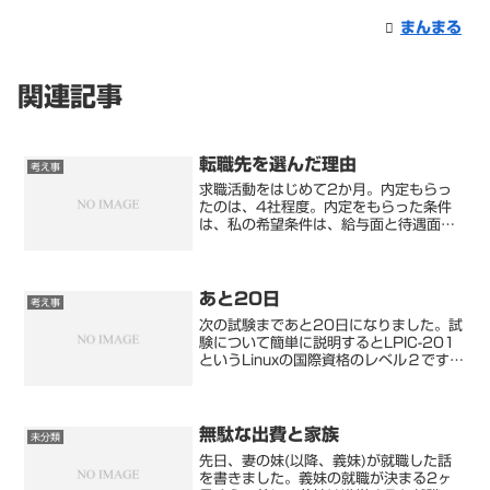
まんまる
関連記事
転職先を選んだ理由
考え事
求職活動をはじめて2か月。内定もらっ
たのは、4社程度。内定をもらった条件
は、私の希望条件は、給与面と待遇面と
もに条件は悪いものだけでした。これが
現状の答えです。それなのに、少しでも
より良い条件を探しましたが…時間の無
駄です。これは宝くじを当...
あと20日
考え事
次の試験まであと20日になりました。試
験について簡単に説明するとLPIC-201
というLinuxの国際資格のレベル２です。
2週間前に同資格のレベル１に合格した
のですが、このときは1段階を2週間を目
安に受験しました。2週間といっても、
私はLi...
無駄な出費と家族
未分類
先日、妻の妹(以降、義妹)が就職した話
を書きました。義妹の就職が決まる2ヶ