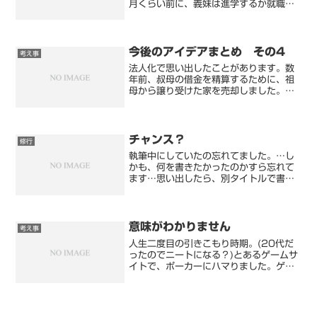
月くらい前に、義妹は進学するか就職で
悩んだ模様。妻と義妹で一生懸命、考え
ていたみたいですが、でた答えは。就職
の話は、専門学校の入学が決まってから
舞い込んだみたいですが...
今後のアイデアまとめ その4
考え事
法人化で思い出したことがあります。数
年前、叔母の借金を精算するために、祖
母から譲り受けた家を売却しました。そ
の後、叔母は父から譲り受けた会社を休
眠にしました。…10年程度放置すると自
然消滅するそうです。…このあたり、私
は古い人間かもしれませ...
チャンス？
修行
執筆中にしていたの忘れてました。…し
かも、何を書きたかったのかすら忘れて
ます…思い出したら、別タイトルで書き
ます。LPICというLinuxの資格の最上位
の一つ303(セキュリティ)の試験日を、
３カ月くらい後に延期しようと思いまし
た。…ところ...
意味がわかりません
考え事
人生二度目の引きこもり時期。(20代だ
ったのでニートになる？)とあるゲームサ
イトで、ポーカーにハマりました。ゲー
ム内での通貨ですので、完全にゲームで
すが、駆け引きが楽しくて毎日明け方ま
で修行しました。なれない勉強の反動だ
ったのでしょうか。お...