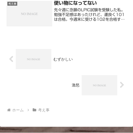
のしかありません。請負業者が...
使い物になってない
考え事
先々週に念願のLPIC試験を受験した私。
勉強不足感はあったけれど、運良く101
は合格。今週末に受ける102を合格すれ
ば、夢見たLPIC Level1が手に入りま
す。試験日まで残すとこ3日しかありま
せんが、すこしでも合格に近づけるよう
に努力し...
むずかしい
激怒
ホーム
考え事