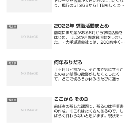
トレージを容量が大きいものにしたくな
り、現行の512GBから1TBもしくは
2TBの製品を夜な夜な探しました。
512GBのうち、30%~40%は空き残量
をキープできているので、現状でも問題
ないと思っていたけ...
2022年 求職活動まとめ
考え事
前職にまだ席がある6月から求職活動を
はじめ、ほぼ2か月間求職活動をしまし
た。・大手派遣会社では、200案件くら
い応募しましたが、すべて書類選考で落
とされました。※数社まとめ・有名求人
サイトで応募するも、書類選考で落とさ
れました。・今回、新規...
何年ぶりだろ
考え事
１ヶ月ほど前から、そこまで気にするこ
とのない髪量の散髪がしたくてしたく
て、どこで切ろうか休みのたびに迷って
いました。ちなみに直近10年のうちに、
美容院や床屋で散髪をした記憶は…2,3
回しかなかったと記憶してます。一昨年
くらいからは、ほとんど...
ここから その3
考え事
前任者の残した課題で、残るのは手順書
の作成。※これはたくさんあるので、し
ばらく終わらないと思います。現状あ
る、工事資料の手順書は請負業者作成の
ものは、きちんとしたものがあります
が、自社で作成したものはいい加減なも