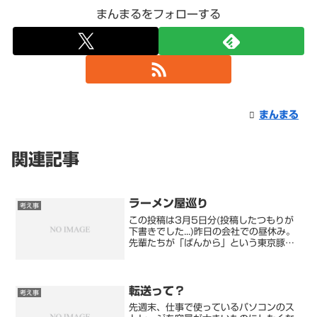
まんまるをフォローする
まんまる
関連記事
ラーメン屋巡り
考え事
この投稿は3月5日分(投稿したつもりが
下書きでした...)昨日の会社での昼休み。
先輩たちが「ばんから」という東京豚骨
ラーメンの有名店に行きました。私は、
この「ばんから」というお店は初耳だっ
たのですが、超有名店らしいです。都内
にしかないのかと...
転送って？
考え事
先週末、仕事で使っているパソコンのス