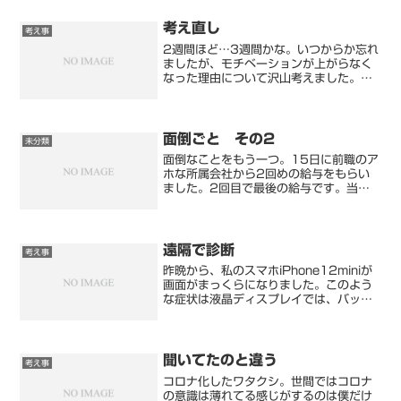
考え直し
考え事
2週間ほど…3週間かな。いつからか忘れ
ましたが、モチベーションが上がらなく
なった理由について沢山考えました。…
まぁそれ以上に娘のポケモンのパーティ
構成の方が考えましたが…モチベーショ
ンが低下した理由の一番は…費用対効果
の低下です。原因の「費...
面倒ごと その2
未分類
面倒なことをもう一つ。15日に前職のア
ホな所属会社から2回めの給与をもらい
ました。2回目で最後の給与です。当日
の記事でも書いたと思うのですが、給与
明細が届いておりません。当日に届かな
ければ、忘れているのでしょう。さすが
アホ会社…アホ担当者か...
遠隔で診断
考え事
昨晩から、私のスマホiPhone12miniが
画面がまっくらになりました。このよう
な症状は液晶ディスプレイでは、バック
ライトの故障なんですが…iPhone12シ
リーズは有機ELになっているんでバック
ライトは使用されていません。有機ELの
故障...
聞いてたのと違う
考え事
コロナ化したワタクシ。世間ではコロナ
の意識は薄れてる感じがするのは僕だけ