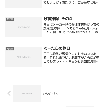
でしょうか？お祭りに、飲み会なども今
年から普通に開催されています。でも、
僕は現在コロナ化してます。ワクチン接
種４回終わってます。よくよく考えてみ
ると、飛沫対策としてのア...
分解掃除 -その4-
考え事
今日はメーカー側の修理作業員がうちの
洗濯機(以降、ゴンガちゃん)を見に来ま
した。朝一(9時ごろ)に電話があり、本日
の何時ごろ、12:30~14:00の間で、作
業を行うと連絡がありました。14:00直
前、来年度から小学生になる娘の英語学
童につ...
ぐーたらの休日
考え事
平日に晩酌が習慣化してしまいつつあ
る。これはまずい。肥満度がさらに加速
してしまう・・・今日から真剣に減量に
ついて考えようと思います。食事だけの
減量では、効果が薄いと思うので以前考
案した「バクバクダイエット」を実践す
るしかないと思います。この...
いいかげん