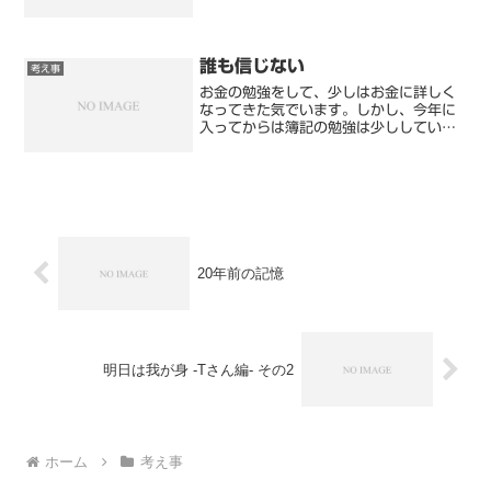
すが、それ以降はピクリとも体重は減ら
ず、むしろ上昇傾向。…上昇傾向、貯ま
ってうれしいものなら大歓迎のことです
が、平均体重を大幅に超えた...
誰も信じない
考え事
お金の勉強をして、少しはお金に詳しく
なってきた気でいます。しかし、今年に
入ってからは簿記の勉強は少ししていま
したが、現在の職業をきっかけにITに興
味が湧き、お金の勉強が疎かになってい
ます。でも、私はAFPというFP協会に会
員であり、FPの有...
20年前の記憶
明日は我が身 -Tさん編- その2
ホーム
考え事