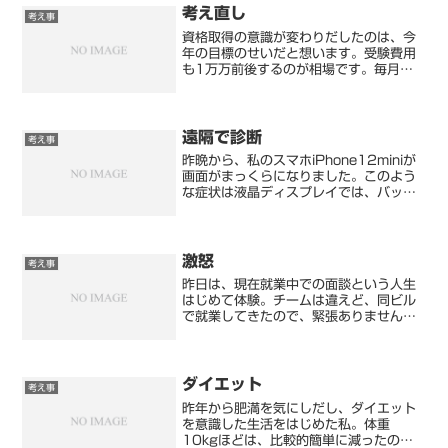
みたいな考えを、持って...
考え直し
考え事
資格取得の意識が変わりだしたのは、今
年の目標のせいだと想います。受験費用
も1万万前後するのが相場です。毎月受
けてくと12万です。それに参考書なども
合わせると50%～100%増し程度の費
用がかかります。元手を払ったんだか
ら、合格しなくては！と...
遠隔で診断
考え事
昨晩から、私のスマホiPhone12miniが
画面がまっくらになりました。このよう
な症状は液晶ディスプレイでは、バック
ライトの故障なんですが…iPhone12シ
リーズは有機ELになっているんでバック
ライトは使用されていません。有機ELの
故障...
激怒
考え事
昨日は、現在就業中での面談という人生
はじめて体験。チームは違えど、同ビル
で就業してきたので、緊張ありませんで
した。付添人は、派遣の営業。※現在こ
こを通して就業していますが、契約は外
部を通した契約社員営業の方は、３回ほ
ど会ったことあったので軽...
ダイエット
考え事
昨年から肥満を気にしだし、ダイエット
を意識した生活をはじめた私。体重
10kgほどは、比較的簡単に減ったので