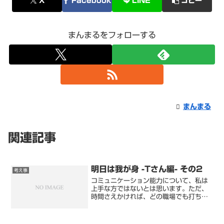
X
Facebook
LINE
コピー
まんまるをフォローする
まんまる
関連記事
明日は我が身 -Tさん編- その2
考え事
コミュニケーション能力について、私は
上手な方ではないとは思います。ただ、
時間さえかければ、どの職場でも打ち解
けれる自信はあります。これは初めから
あったわけではなく、私がTさんくらいの
ときは、恥ずかしながら今で言う中二病