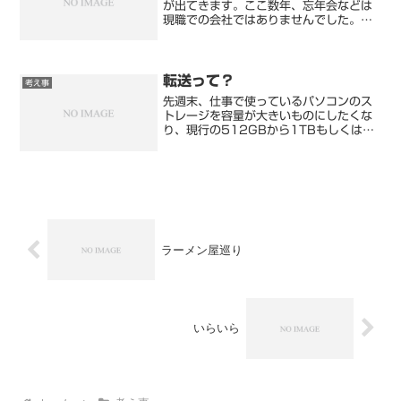
が出てきます。ここ数年、忘年会などは
現職での会社ではありませんでした。だ
から、忘年会というと古い会社の友人と
小規模でやることしかありませんでし
た。こういう忘年会は個人的には好きで
す。いままでの職場ではほと...
転送って？
考え事
先週末、仕事で使っているパソコンのス
トレージを容量が大きいものにしたくな
り、現行の512GBから1TBもしくは
2TBの製品を夜な夜な探しました。
512GBのうち、30%~40%は空き残量
をキープできているので、現状でも問題
ないと思っていたけ...
ラーメン屋巡り
いらいら