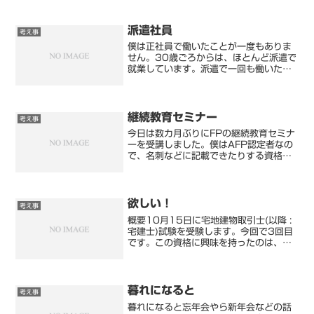
す。もしくは時給に含まれていると言い
分なのでしょうか。とはいえ、想定内な
ので文句はありません。初回...
派遣社員
考え事
僕は正社員で働いたことが一度もありま
せん。30歳ごろからは、ほとんど派遣で
就業しています。派遣で一回も働いたこ
とがない人は、どう思っているのかしれ
ませんが、派遣に良い印象を持っていな
いのかな？と思う人もたまにいます。今
日は派遣について書いて...
継続教育セミナー
考え事
今日は数カ月ぶりにFPの継続教育セミナ
ーを受講しました。僕はAFP認定者なの
で、名刺などに記載できたりする資格が
あります。あと、AFPカードや、バッジ
も持っています。…利用したことどれも
ないですが。まぁ現状は利用価値はあり
ません。これは自分...
欲しい！
考え事
概要10月15日に宅地建物取引士(以降 :
宅建士)試験を受験します。今回で3回目
です。この資格に興味を持ったのは、不
動産売買を経験したことと、ファイナン
シャル・プランナー(以降 : FP)の勉強し
たことがきっかけです。宅建士を取得で
きれば...
暮れになると
考え事
暮れになると忘年会やら新年会などの話