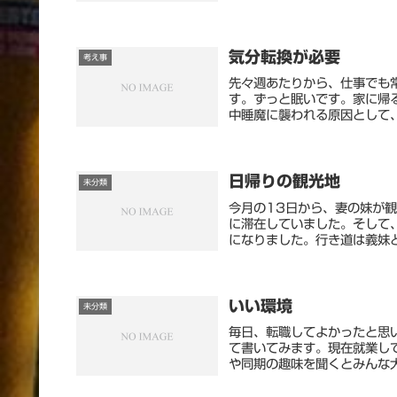
気分転換が必要
考え事
先々週あたりから、仕事でも
す。ずっと眠いです。家に帰
中睡魔に襲われる原因として、
日帰りの観光地
未分類
今月の13日から、妻の妹が
に滞在していました。そして
になりました。行き道は義妹と
いい環境
未分類
毎日、転職してよかったと思
て書いてみます。現在就業し
や同期の趣味を聞くとみんな大