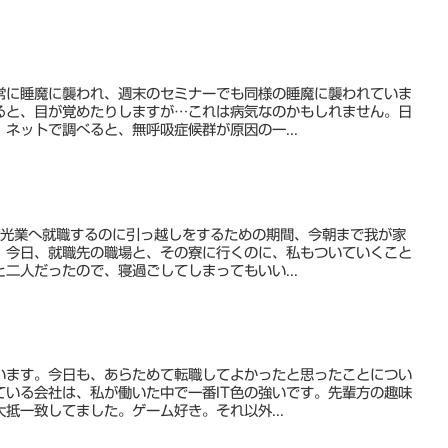
常に睡魔に襲われ、週末のセミナーでも同様の睡魔に襲われていま
ると、目が覚めたりしますが…これは病気なのかもしれません。日
ネットで調べると、無呼吸症候群が原因の一...
観光業へ就職するのに引っ越しをするための期間、今朝まで我が家
、今日、就職先の職場と、その寮に行くのに、私もついていくこと
二人だったので、寝過ごしてしまってもいい...
います。今日も、あらためて転職してよかったと思ったことについ
ている会社は、私が働いた中で一番IT色の強いです。先輩方の趣味
抵一致してました。ゲーム好き。それ以外...