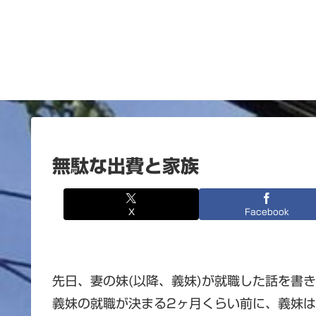
無駄な出費と家族
X
Facebook
先日、妻の妹(以降、義妹)が就職した話を書
義妹の就職が決まる2ヶ月くらい前に、義妹