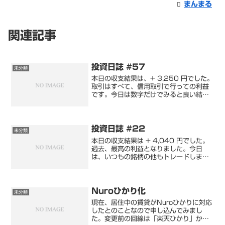
まんまる
関連記事
投資日誌 #57
未分類
本日の収支結果は、+ 3,250 円でした。
取引はすべて、信用取引で行っての利益
です。今日は数字だけでみると良い結果
ですが、本気で反省しているので詳しく
は信用取引で書きます。本日は現物取引
は売買をしていないので、評価損益を載
せます。また、今...
投資日誌 #22
未分類
本日の収支結果は + 4,040 円でした。
過去、最高の利益となりました。今日
は、いつもの銘柄の他もトレードしまし
た。昨晩、数年前から何もわからない時
になんとくなく監視銘柄に入れていた銘
柄のチャートで、好みのチャート（右肩
上がり)のものをピ...
Nuroひかり化
未分類
現在、居住中の賃貸がNuroひかりに対応
したとのことなので申し込んでみまし
た。変更前の回線は「楽天ひかり」から