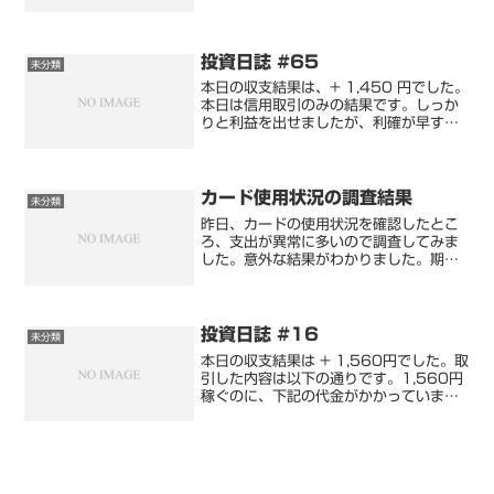
の乗り換え。更新期間での乗り換えなの
で、違約金はかからないのですが…宅内
工事7月27日に宅内工事。前日に担当者
から電話があり、「立...
投資日誌 #65
未分類
本日の収支結果は、+ 1,450 円でした。
本日は信用取引のみの結果です。しっか
りと利益を出せましたが、利確が早すぎ
ました。詳しくは信用取引で書きます。
信用取引昨日同様、「ルネサスエレクト
ロニクス」で取引しました。今日は、業
務が忙しかったの...
カード使用状況の調査結果
未分類
昨日、カードの使用状況を確認したとこ
ろ、支出が異常に多いので調査してみま
した。意外な結果がわかりました。期間
は昨年の2023年10月～2024年8月が
対象です。楽天カードの使用状況非常に
高いので、このカードのみ調査しまし
た。それでは、調査結...
投資日誌 #16
未分類
本日の収支結果は + 1,560円でした。取
引した内容は以下の通りです。1,560円
稼ぐのに、下記の代金がかかっていま
す。とはいえ、買って売ってを繰り返し
た合計なので、10万円を60回トレード
したようなもんです。今日は現物で、長
谷工コーポレ...