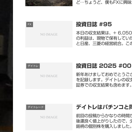
ど…ちょうど、僕もFXに興味
投資日誌 #95
FX
本日の収支結果は、+ 6,0
の利益は、現物で保有してい
と日産、三菱の経営統合。この
投資日誌 2025 #00
デイトレ
新年あけましておめでとうご
を記録します。デイトレの収支
証券での収支結果も含めます。
デイトレはパチンコと
デイトレード
前回の投稿からかなりの時間
後運良く値上がりしたので、
銘柄の個別株を購入しました。