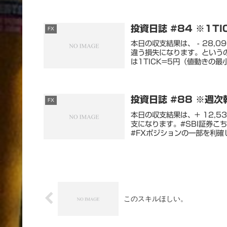
投資日誌 #84 ※1T
FX
本日の収支結果は、 - 28
違う損失になります。という
は1TICK=5円（値動きの最
投資日誌 #88 ※週
FX
本日の収支結果は、+ 12,
支になります。#SBI証券こ
#FXポジションの一部を利確し 
このスキルほしい。