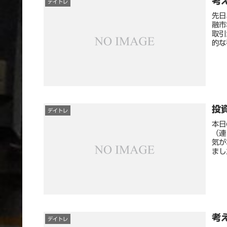
考え
デイトレ
先日
融市
取引
的な
投
デイトレ
本日
（連
気が
まし
考
デイトレ