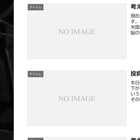
考え
デイトレ
現在
す。
米国
脳の
投資
デイトレ
本日
下が
いう
その