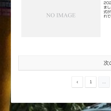
20
まし
式が
れて
次
前
1
…
へ