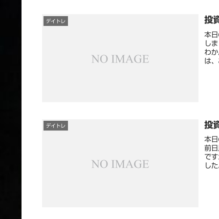
投資
デイトレ
本日
しま
わか
は、
投資
デイトレ
本日
前日
です
した