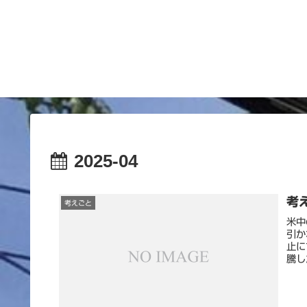
2025-04
考え
考えごと
米中
引か
止に
騰し