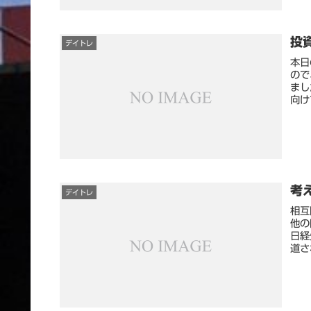
投資
デイトレ
本日
ので
まし
向け
考え
デイトレ
相互
他の
日経
道さ