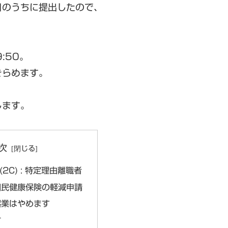
日のうちに提出したので、
:50。
きらめます。
します。
次
(2C) : 特定理由離職者
国民健康保険の軽減申請
起業はやめます
付