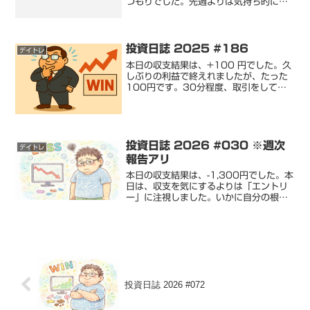
つもりでした。先週よりは気持ち的に、
向上しましたということにします。ただ
し、今週もしっかりと間食をし、子供に
罰金を払いました。では、記事を書いて
いきます。現時点の身体情...
投資日誌 2025 #186
デイトレ
本日の収支結果は、+100 円でした。久
しぶりの利益で終えれましたが、たった
100円です。30分程度、取引をして、
これは残念な結果です。ただし、きちん
と損切をできた点は良かったと思いま
す。焦らず、ゆっくりと検証を重視し、
良い結果につながるよ...
投資日誌 2026 #030 ※週次
デイトレ
報告アリ
本日の収支結果は、-1,300円でした。本
日は、収支を気にするよりは「エントリ
ー」に注視しました。いかに自分の根拠
が損失を出すのに適しているのか…理由
はわかりませんでしたが、エントリー
後、含み益になることなく損切りとなる
時点、逆張りだと思わ...
投資日誌 2026 #072