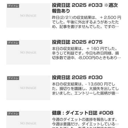
投資日誌 2025 #033 ※週次
デイトレ
報告あり
昨日(2/21)の収支結果は、 + 2,500 円
でした。午後に外出するようがあったた
め、記事を書けませんでした。ですの
で、本日の記事は昨日分の記事になりま
す。また、本日は週末ですので、週次報
告も致します。では、記事を書いていき
投資日誌 2025 #075
デイトレ
ます。収支内...
本日の収支結果は、 + 160 円でした。
辛うじて利益です。今日も昨日同様、損
切多数で途中、-8,000円のときもありま
したが、諦めずトレードを繰り返し、利
益で終えました。では、記事を書いてい
きます。収支結果取引履歴評価損益保有
銘柄の含み損...
投資日誌 2025 #030
デイトレ
本日の収支結果は、- 13,680 円でし
た。損切りを躊躇し、大損失を出してし
まいました。エントリーした銘柄が値動
きが激しい銘柄なので、ある程度のリス
クをとることは必要ですが…甘すぎまし
た。詳しくは、「今日の反省」で書きま
す。収支内容&取引...
健康 : ダイエット日誌 #008
デイトレ
今週のダイエットの進捗を報告します。
今週は意識だけ、ダイエットしている…