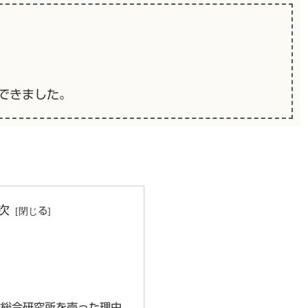
機できました。
次
 野村総合研究所を売った理由