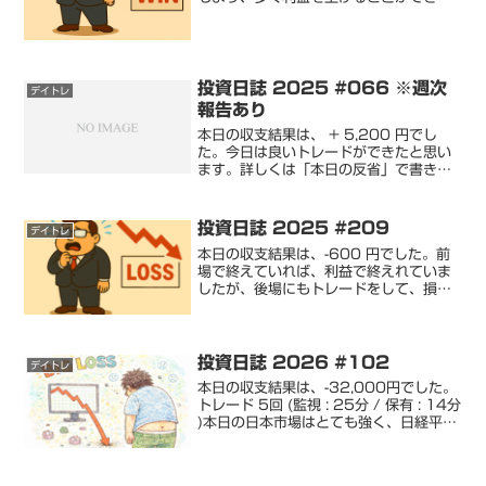
のですが、トレード内容は2回ほどミス
をしましたのでトレード内容は良くない
です。僕には損切りポイントを設定しな
いトレードは無理なの...
投資日誌 2025 #066 ※週次
デイトレ
報告あり
本日の収支結果は、 + 5,200 円でし
た。今日は良いトレードができたと思い
ます。詳しくは「本日の反省」で書きま
す。今日の相場も下落相場。昨日よりは
デイトレやりやすいと思いました。ま
た、日経平均が - 1,023.42 円でした
投資日誌 2025 #209
デイトレ
が、保有株...
本日の収支結果は、-600 円でした。前
場で終えていれば、利益で終えれていま
したが、後場にもトレードをして、損失
だけを増やしてしまいました。学習能力
のない無様なトレードを繰り返しまし
た。利益 : 7,200 円損失 : -7,800 円
勝...
投資日誌 2026 #102
デイトレ
本日の収支結果は、-32,000円でした。
トレード 5回 (監視 : 25分 / 保有 : 14分
)本日の日本市場はとても強く、日経平均
の高値を更新しました。上げ相場で、日
経平均をけん引してきた「ソフトバンク
グループ」にエントリーするも、...