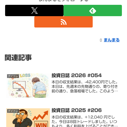
まんまる
関連記事
投資日誌 2026 #054
デイトレ
本日の収支結果は、-42,400円でした。
本日は、先週末の先物通りの、寄り付き
前の通り、急落相場でした。このような
急落相場で買うべし。と逆指値も無視に
トレードしました。含み損を抱え、反転
するだろうと席を外し、株価を確認する
と、含み損が40,...
投資日誌 2025 #206
デイトレ
本日の収支結果は、+12,040 円でし
た。今日は8回トレードしました。いつ
もより、多く利益を上げることができた