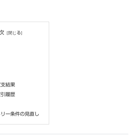
次
収支結果
取引履歴
トリー条件の見直し