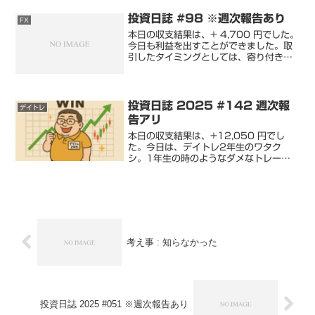
ドを実現するには良い方法だと思います
が、...
投資日誌 #98 ※週次報告あり
FX
本日の収支結果は、+ 4,700 円でした。
今日も利益を出すことができました。取
引したタイミングとしては、寄り付き付
近のみです。#IHI9:18 の陰線が押し目
に見えたので、買いでエントリーしたけ
れど、エントリー後すぐに含み損状態。
IHIは...
投資日誌 2025 #142 週次報
デイトレ
告アリ
本日の収支結果は、+12,050 円でし
た。今日は、デイトレ2年生のワタク
シ。1年生の時のようなダメなトレード
はしたくないです。という気持ちで、今
日は挑みました。昨日の今日で、ダメな
とこが改善できるわけではないので、ひ
とつずつ、改善していき...
考え事 : 知らなかった
投資日誌 2025 #051 ※週次報告あり