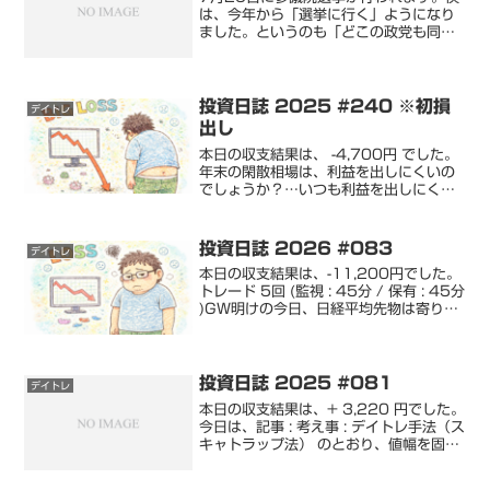
は、今年から「選挙に行く」ようになり
ました。というのも「どこの政党も同
じ」、「投票したところで変わらない」
と、思っていました。こう思っている人
は多くいると思います。しかし、投票し
ないことこそが、現在の与...
投資日誌 2025 #240 ※初損
デイトレ
出し
本日の収支結果は、 -4,700円 でした。
年末の閑散相場は、利益を出しにくいの
でしょうか？…いつも利益を出しにくい
ので、考えるだけ時間の無駄ですね。本
日の、信用取引は、普段通りの取引でし
たが、現物取引で普段とは違うことをし
投資日誌 2026 #083
デイトレ
ています。という...
本日の収支結果は、-11,200円でした。
トレード 5回 (監視 : 45分 / 保有 : 45分
)GW明けの今日、日経平均先物は寄り付
き前から+2,500円以上になっていまし
た。ということで、本日は買いが強い相
場になると想定していました...
投資日誌 2025 #081
デイトレ
本日の収支結果は、+ 3,220 円でした。
今日は、記事 : 考え事 : デイトレ手法（ス
キャトラップ法） のとおり、値幅を固定
して取引する方法を検証しました。検証
結果は微妙でした。再現性のあるトレー