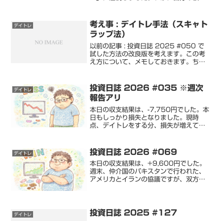
が損失を出すのに適しているのか…理由
はわかりませんでしたが、エントリー
後、含み益になることなく損切りとなる
考え事 : デイトレ手法（スキャト
デイトレ
時点、逆張りだと思わ...
ラップ法）
以前の記事 : 投資日誌 2025 #050 で
試した方法の改良版を考えます。この考
え方について、メモしておきます。ちな
みに「スキャトラップ法」というのは僕
の造語です。限定した値幅で、エントリ
ーし、利確ポイント、損切りポイントの
投資日誌 2026 #035 ※週次
デイトレ
どちらかに引...
報告アリ
本日の収支結果は、-7,750円でした。本
日もしっかり損失となりました。現時
点、デイトレをする分、損失が増えてい
ます。利益 : 1,950円損失 : -9,700円
勝率 : 20%補足 : 逆張りトレードで損失
が増えたと思います。では、記...
投資日誌 2026 #069
デイトレ
本日の収支結果は、+9,600円でした。
週末、仲介国のパキスタンで行われた、
アメリカとイランの協議ですが、双方の
折り合いがつかず、協議は失敗に終わっ
たような報道が今朝出ました。この報道
を受け、原油価格は上昇していたので、
今日の株式市場は下げ...
投資日誌 2025 #127
デイトレ