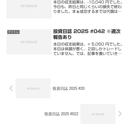
本日の収支結果は、-10,040 円でした。
今日も、昨日と同じくらいの損失で終わ
りました。まぁ成功するまでは代償はつ
きものです。きっと前進していると思い
込んでいるので、この調子でいきます。
利益 : 10,050 円 損失 : -20,09...
投資日誌 2025 #042 ※週次
デイトレ
報告あり
本日の収支結果は、+ 5,050 円でした。
本日は体調が悪く、２回しかトレードし
ていません。では、記事を書いていきま
す。収支内容&取引履歴楽天証券松井証
券評価損益保有銘柄の含み損益は、 -
215,299 円となりました。 前日比 -
6,...
投資日誌 2025 #20
投資日誌 2025 #022