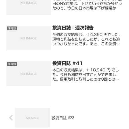
日のNY市場は、下げている銘柄が多かっ
たので、今日の日本市場は下げ相場か
な。と思っていました。先物見ても、若
干下げていたし、間違いないと！終わっ
てみれば日経平均は1,640円ほどマイナ
スとなりま...
投資日誌 : 週次報告
未分類
今週の収支結果は、-14,390 円でした。
現物で利益を出しましたが、これでも追
いつかなかったです。あと、この決済し
た現物は、８月の初旬に起きた大暴落の
日に購入したものなので、デイトレを始
める前に購入したものです。寝れないの
で、ちょっとだけ...
投資日誌 #41
未分類
本日の収支結果は、+ 18,940 円 でし
た。今日も利益を出すことができまし
た。信用取引で取引したのは3回での利
益が 140円だけです。前場はたまにチャ
ートを見ていたのですが…チャンスを探
したけどほとんどなかったです。※8銘
柄くらいしか今...
投資日誌 #22