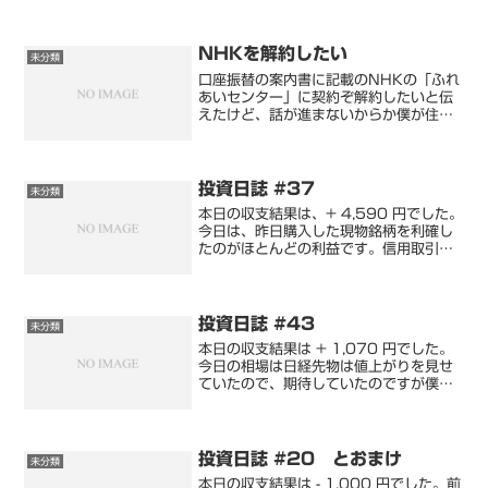
NHKを解約したい
未分類
口座振替の案内書に記載のNHKの「ふれ
あいセンター」に契約ぞ解約したいと伝
えたけど、話が進まないからか僕が住む
近隣のNHK放送局の電話を案内され解約
できました。テレビか受信機器が２つあ
ると契約が必要これはみなさんご存知か
と思うのですが、僕は...
投資日誌 #37
未分類
本日の収支結果は、+ 4,590 円でした。
今日は、昨日購入した現物銘柄を利確し
たのがほとんどの利益です。信用取引は
3回しかしていません。信用取引も利益
で + 250円でした。10月初日から利益
を出せたのは幸先がよいです。…です
が、本日は利...
投資日誌 #43
未分類
本日の収支結果は + 1,070 円でした。
今日の相場は日経先物は値上がりを見せ
ていたので、期待していたのですが僕の
保有している銘柄はどれも値下がりをし
ました。まぁこんな日もあります。現物
では、含み損が増えましたが、信用取引
では微々たる利益...
投資日誌 #20 とおまけ
未分類
本日の収支結果は - 1,000 円でした。前