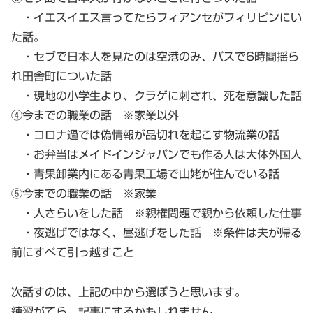
・イエスイエス言ってたらフィアンセがフィリピンにい
た話。
・セブで日本人を見たのは空港のみ、バスで6時間揺ら
れ田舎町についた話
・現地の小学生より、クラゲに刺され、死を意識した話
④今までの職業の話 ※家業以外
・コロナ過では偽情報が品切れを起こす物流業の話
・お弁当はメイドインジャパンでも作る人は大体外国人
・青果卸業内にある青果工場で山姥が住んでいる話
⑤今までの職業の話 ※家業
・人さらいをした話 ※親権問題で親から依頼した仕事
・夜逃げではなく、昼逃げをした話 ※条件は夫が帰る
前にすべて引っ越すこと
次話すのは、上記の中から選ぼうと思います。
練習がてら、記事にするかもしれません。