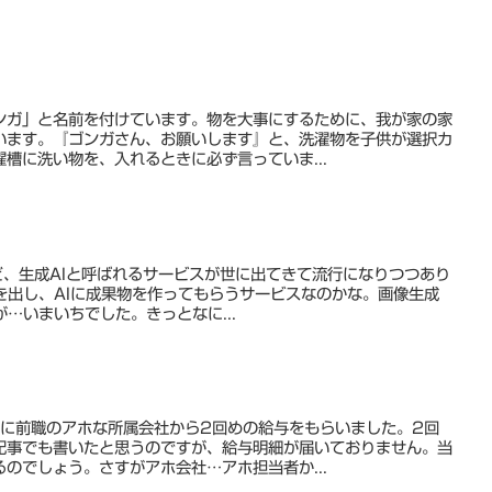
ンガ」と名前を付けています。物を大事にするために、我が家の家
います。『ゴンガさん、お願いします』と、洗濯物を子供が選択カ
槽に洗い物を、入れるときに必ず言っていま...
Tなど、生成AIと呼ばれるサービスが世に出てきて流行になりつつあり
を出し、AIに成果物を作ってもらうサービスなのかな。画像生成
が…いまいちでした。きっとなに...
日に前職のアホな所属会社から2回めの給与をもらいました。2回
記事でも書いたと思うのですが、給与明細が届いておりません。当
のでしょう。さすがアホ会社…アホ担当者か...