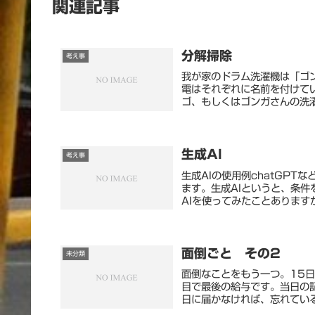
関連記事
分解掃除
考え事
我が家のドラム洗濯機は「ゴ
電はそれぞれに名前を付けて
ゴ、もしくはゴンガさんの洗濯
生成AI
考え事
生成AIの使用例chatGP
ます。生成AIというと、条件
AIを使ってみたことあります
面倒ごと その2
未分類
面倒なことをもう一つ。15
目で最後の給与です。当日の
日に届かなければ、忘れている