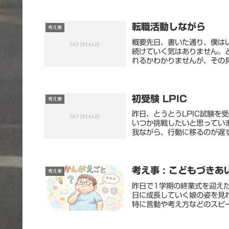
転職活動しながら
考え事
概要先日、書いた通り、僕は
続けていく気はありません。
れるかわかりませんが、その見
初受験 LPIC
考え事
昨日、とうとうLPIC試験を
いつか挑戦したいと思ってい
我ながら、行動に移るのが遅す
考え事 : こどもづきあ
考え事
昨日で1学期の終業式を迎え
日に成長していく娘の姿を見
特に言動や考え方などのスピー